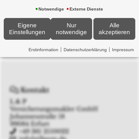
Notwendige
Externe Dienste
Pflegeversicherung
Eigene
Nur
Alle
Einstellungen
notwendige
akzeptieren
Erstinformation
Datenschutzerklärung
Impressum
Kontakt
L & P
Versicherungsmakler GmbH
Johannesstraße 18
99084 Erfurt
+49 361 2110022
info[at]lpvm.de